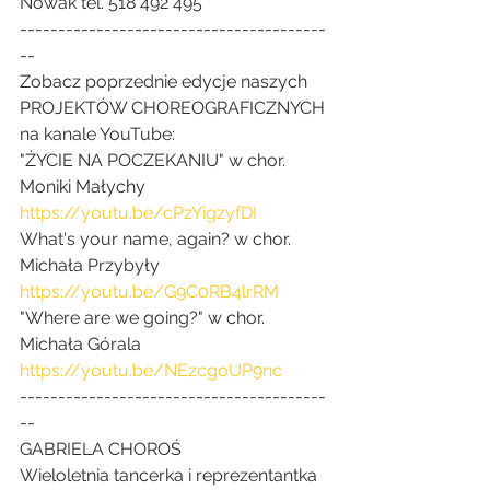
Nowak tel. 518 492 495
----------------------------------------
--
Zobacz poprzednie edycje naszych 
PROJEKTÓW CHOREOGRAFICZNYCH 
na kanale YouTube:
"ŻYCIE NA POCZEKANIU" w chor. 
Moniki Małychy
https://youtu.be/cPzYigzyfDI
What's your name, again? w chor. 
Michała Przybyły
https://youtu.be/G9C0RB4lrRM
"Where are we going?" w chor. 
Michała Górala
https://youtu.be/NEzcgoUP9nc
----------------------------------------
--
GABRIELA CHOROŚ
Wieloletnia tancerka i reprezentantka 