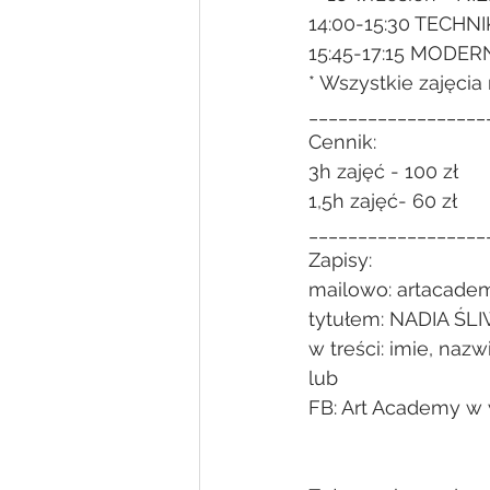
14:00-15:30 TECHN
15:45-17:15 MODER
* Wszystkie zajęc
__________________
Cennik:
3h zajęć - 100 zł
1,5h zajęć- 60 zł
__________________
Zapisy:
mailowo: artacade
tytułem: NADIA ŚL
w treści: imie, naz
lub
FB: Art Academy w