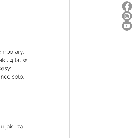
emporary, 
ku 4 lat w 
esy:
nce solo, 
jak i za 