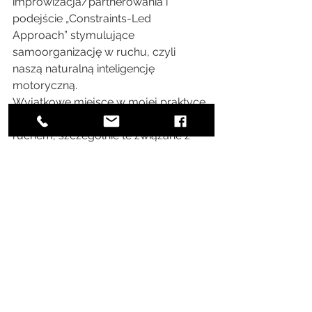
improwizacja/partnerowania i 
podejście „Constraints-Led 
Approach” stymulujące 
samoorganizację w ruchu, czyli 
naszą naturalną inteligencję 
motoryczną.
Wyjątkowe miejsce w mojej praktyce 
zajmują aspekty naukowe związane z 
ruchem, szczególnie te związane z 
procesami nauki motorycznej. Lubię 
kiedy w praktyczny sposób 
informują, wspierają i weryfikują moje 
ruchowe dociekania. Stworzyłem 
autorski wykład pt.: „Nauka 
Motoryczna w Tańcu” na podstawie 
wybranych aspektów aktualnej 
wiedzy naukowej z tego zakresu, aby 
pomóc tancerzom lepiej prowadzić 
swój proces treningowy." 