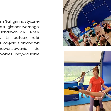
 m Sali gimnastycznej
zętu gimnastycznego:
muchanych AIR TRACK
t.j. batucik, rolki,
. Zajęcia z akrobatyki
aawansowania i do
wnież indywidualnie