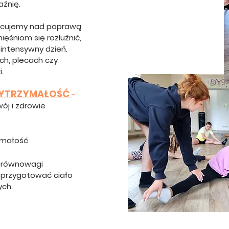
aźnię.
racujemy nad poprawą
ęśniom się rozluźnić,
intensywny dzień.
h, plecach czy
.
 WYTRZYMAŁOŚĆ
-
ój i zdrowie
zymałość
ł równowagi
 przygotować ciało
ych.