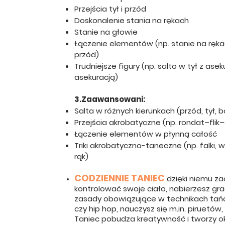
Przejścia tył i przód
Doskonalenie stania na rękach
Stanie na głowie
Łączenie elementów (np. stanie na ręk
przód)
Trudniejsze figury (np. salto w tył z as
asekuracją)
3.Zaawansowani:
Salta w różnych kierunkach (przód, tył, b
Przejścia akrobatyczne (np. rondat–flik–
Łączenie elementów w płynną całość
Triki akrobatyczno-taneczne (np. falki, 
rąk)
CODZIENNIE TANIEC
dzięki niemu za
kontrolować swoje ciało, nabierzesz grac
zasady obowiązujące w technikach tańca
czy hip hop, nauczysz się m.in. piruetów
Taniec pobudza kreatywność i tworzy o