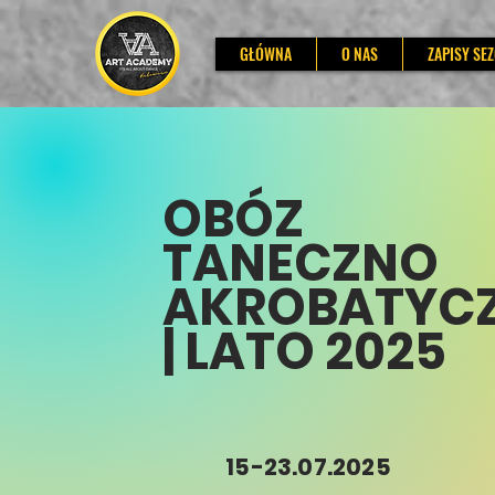
GŁÓWNA
O NAS
ZAPISY SE
OBÓZ
TANECZNO
AKROBATYC
| LATO 2025
15-23.07.2025