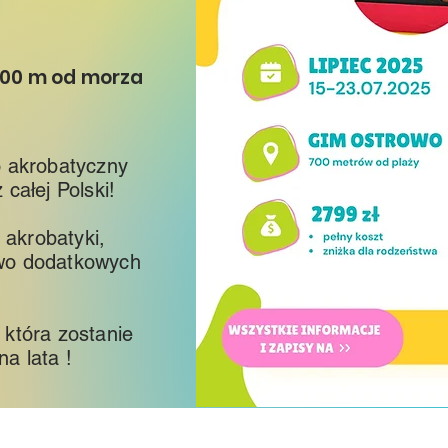
00 m od morza
o akrobatyczny
 całej Polski!
akrobatyki,
two dodatkowych
która zostanie
a lata !