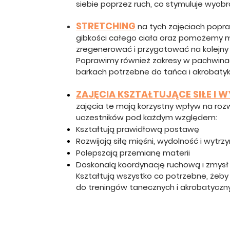
siebie poprzez ruch, co stymuluje wyobr
STRETCHING
na tych zajęciach pop
gibkości całego ciała oraz pomożemy mi
zregenerować i przygotować na kolejny 
Poprawimy również zakresy w pachwinac
barkach potrzebne do tańca i akrobatyki
ZAJĘCIA KSZTAŁTUJĄCE SIŁE I
zajęcia te mają korzystny wpływ na rozw
uczestników pod każdym względem:
Kształtują prawidłową postawę
Rozwijają siłę mięśni, wydolność i wytr
Polepszają przemianę materii
Doskonalą koordynację ruchową i zmys
Kształtują wszystko co potrzebne, żeby
do treningów tanecznych i akrobatyczn