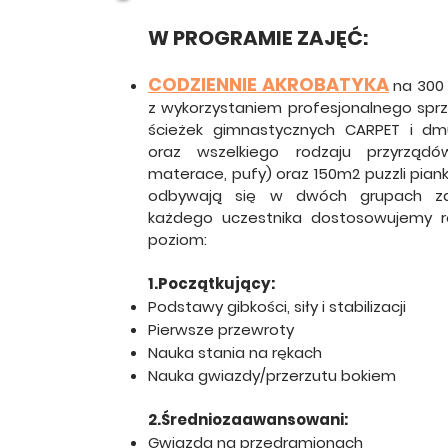
W PROGRAMIE ZAJĘĆ​:
CODZIENNIE AKROBATYKA
na 300
z wykorzystaniem profesjonalnego spr
ścieżek gimnastycznych CARPET i d
oraz wszelkiego rodzaju przyrządów 
materace, pufy) oraz 150m2 puzzli pianki
odbywają się w dwóch grupach z
każdego uczestnika dostosowujemy ró
poziom:
1.Początkujący:
Podstawy gibkości, siły i stabilizacji
Pierwsze przewroty
Nauka stania na rękach
Nauka gwiazdy/przerzutu bokiem
2.Średniozaawansowani:
Gwiazda na przedramionach