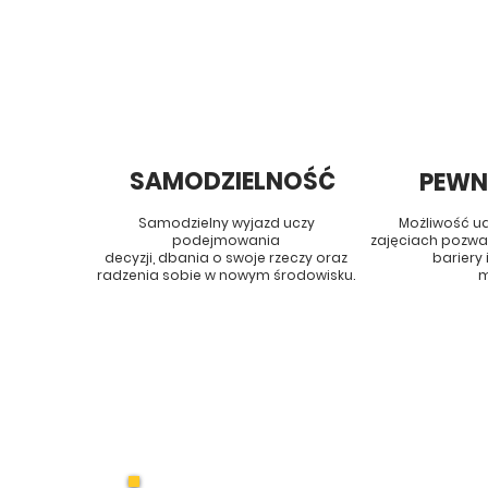
SAMODZIELNOŚĆ
PEWN
Samodzielny wyjazd uczy
Możliwość u
podejmowania
zajęciach
pozwa
decyzji,
dbania o swoje rzeczy oraz
bariery 
radzenia
sobie w nowym środowisku.
m