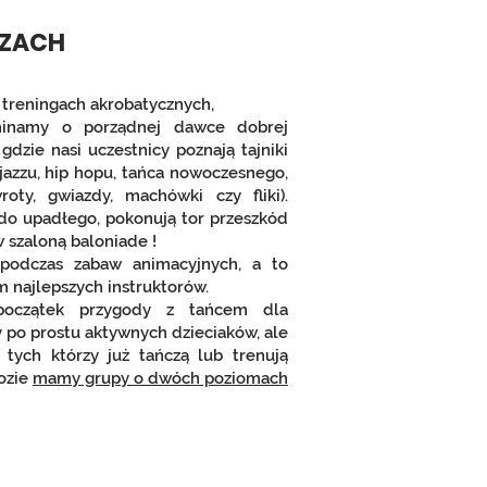
OZACH
i treningach akrobatycznych,
minamy o porządnej dawce dobrej
dzie nasi uczestnicy poznają tajniki
 jazzu, hip hopu, tańca nowoczesnego,
roty, gwiazdy, machówki czy fliki).
 do upadłego, pokonują tor przeszkód
 szaloną baloniade !
 podczas zabaw animacyjnych, a to
 najlepszych instruktorów.
początek przygody z tańcem dla
 po prostu aktywnych dzieciaków, ale
 tych którzy już tańczą lub trenują
ozie
mamy grupy o dwóch poziomach