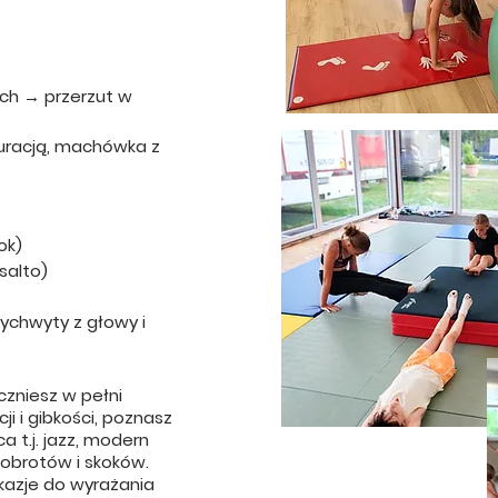
ach → przerzut w
ekuracją, machówka z
ok)
salto)
wychwyty z głowy i
czniesz w pełni
ji i gibkości, poznasz
 t.j. jazz, modern
, obrotów i skoków.
kazje do wyrażania