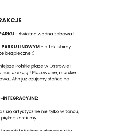
AKCJE​
PARKU
- świetna wodna zabawa !​​
w
PARKU LINOWYM
- o tak lubimy
te bezpieczne ;)
niejsze Polskie plaże w Ostrowie i
a nas czekają ! Plażowanie, morskie
żowa.. Ahh już czujemy słońce na
-INTEGRACYJNE:
aź się artystycznie nie tylko w tańcu,
c piękne kostiumy
j zespół i stwórzcie niesamowity