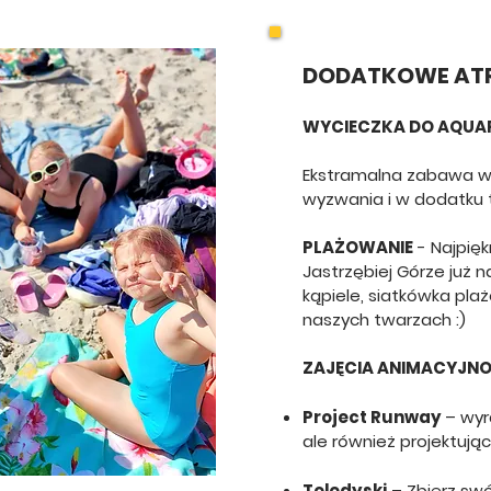
DODATKOWE ATR
WYCIECZKA DO AQUA
Ekstramalna zabawa 
wyzwania i w dodatku 
PLAŻOWANIE
- Najpięk
Jastrzębiej Górze już n
kąpiele, siatkówka pla
naszych twarzach :)
ZAJĘCIA ANIMACYJNO
Project Runway
– wyr
ale również projektują
Teledyski
– Zbierz swó