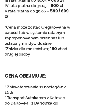
600 zł
III rata płatna do 30.04 –
600 zł
IV rata płatna do 31.05 –
599 / 699
V rata płatna do 30.06 –
zł
*Cena może zostać uregulowana w
całości lub w syste
mie ratalnym
zaproponowanym przez nas lub
ustalonym indywidualnie.
150 zł
*Zniżka dla rodzeństwa;
od
drugiej osoby
CENA OBEJMUJE:
* Zakwaterowanie 11
noclegów /
12 dni
* Transport Autokarem z Katowic
do Darłówka i z Darłówka do