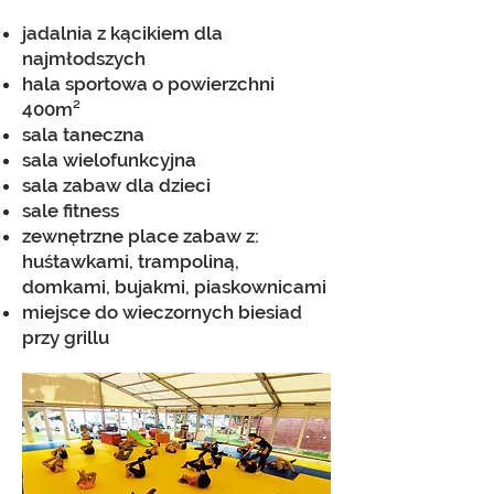
jadalnia z kącikiem dla
najmłodszych
hala sporto
wa o powierzchni
400m²
sala taneczna
sala wielofunkcyjna
sala zabaw dla dzieci
sale fitness
zewnętrzne place zabaw z:
huśtawkami, trampoliną,
domkami, bujakmi, piaskownicami
miejsce do wieczornych biesiad
przy grillu