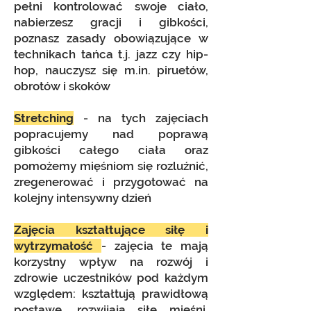
pełni kontrolować swoje ciało,
nabierzesz gracji i gibkości,
poznasz zasady obowiązujące w
technikach tańca t.j. jazz czy hip-
hop, nauczysz się m.in. piruetów,
obrotów i skoków
Stretching
- na tych zajęciach
popracujemy nad poprawą
gibkości całego ciała oraz
pomożemy mięśniom się rozluźnić,
zregenerować i przygotować na
kolejny intensywny dzień
Zajęcia kształtujące siłę i
wytrzymałość
- zajęcia te mają
korzystny wpływ na rozwój i
zdrowie uczestników pod każdym
względem: kształtują prawidłową
postawę, rozwijają siłę mięśni,