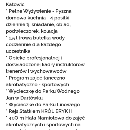
Katowic
*
Pełne W
yżywienie - Pyszna
domowa kuchnia - 4 posiłki
dziennie tj. śniadanie, obiad,
podwieczorek, kolacja
* 1,5 litrowa
butelka wody
codziennie dla każdego
uczestnika
* Opiekę profesjonalnej
i
doświadczonej
kadry instruktorów,
trenerów i wychowawców
* Program zajęć taneczno -
akrobatyczno - sportowych
* Wycieczkę do Parku Wodnego
Jan w Darłówku
* Wycieczke do Parku Linowego
* Rejs Statkiem KRÓL ERYK II
* 40O m Hala Namiotowa do zajęć
akrobatycznych i sportowych na