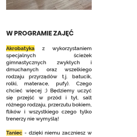
W PROGRAM
IE ZA
JĘĆ
Akrobatyka
z wykorzystaniem
specjalnych ścieżek
gimnastycznych zwykłych i
dmuchanych oraz wszelkiego
rodzaju przyrządów t.j. batucik,
rolki, materace, pufy). Czego
chcieć więcej ;) Będziemy uczyć
się przejść w przód i tył, salt
różnego rodzaju, przerzutu bokiem,
flików i wszystkiego czego tylko
trenerzy nie wymyślą!
Taniec
- dzięki niemu zaczniesz w