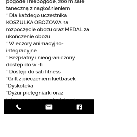
pogode
i niepogode, 200 m sale
taneczną z nagłośnieniem
* Dla każdego uczestnika
KOSZULKA OBOZOWA na
rozpoczęcie obozu oraz MEDAL za
ukończenie obozu​
* Wieczory animacyjn
o-
integracyjne
* Bezpłatny i nieograniczony
dostęp do wi-fi
* Dostęp do sali fitness
*Grill z pie
czeniem kiełbasek
*D
yskoteka
*Dyżur pielęgniarki oraz
interwencyjną opiekę lekarską
* Ubezpieczenie NNW SPORT
UWAGA!!! Ilość miejsc
ograniczona.